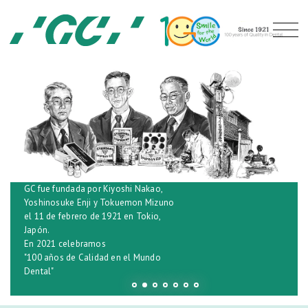
GC fue fundada por Kiyoshi Nakao,
Yoshinosuke Enji y Tokuemon Mizuno
el 11 de febrero de 1921 en Tokio,
Japón.
En 2021 celebramos
"100 años de Calidad en el Mundo
Dental"