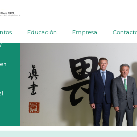
ntos
Educación
Empresa
Contact
shi
y
 en
el