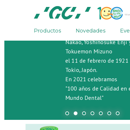
Productos
Novedades
Eve
GC fue fundada por Kiyo
Nakao, Yoshinosuke Enji 
Tokuemon Mizuno
el 11 de febrero de 1921
Tokio, Japón.
En 2021 celebramos
"100 años de Calidad en 
Mundo Dental"