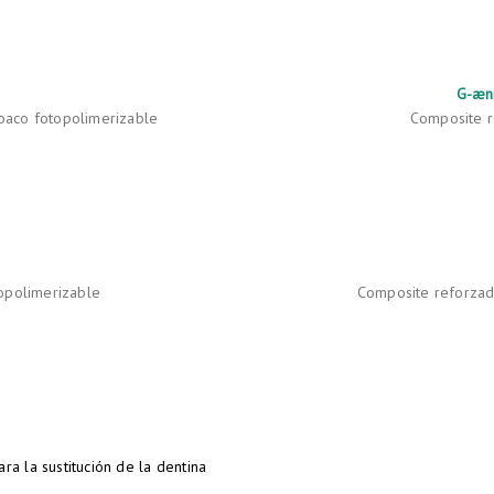
G-æni
paco fotopolimerizable
Composite re
opolimerizable
Composite reforzado
ra la sustitución de la dentina