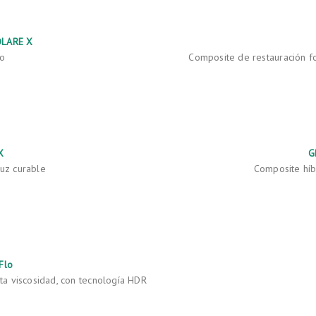
OLARE X
to
Composite de restauración fo
X
G
uz curable
Composite híbr
Flo
lta viscosidad, con tecnología HDR