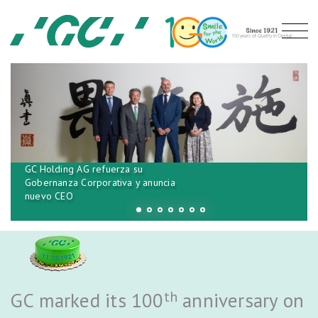
GC Holding AG refuerza su
Gobernanza Corporativa y anuncia
nuevo CEO
th
GC marked its 100
anniversary on