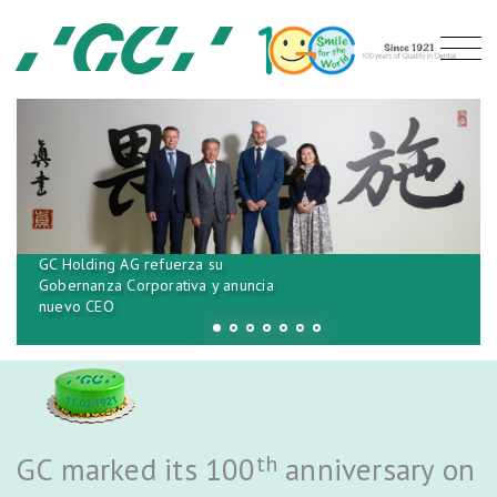
GC Holding AG refuerza su
Gobernanza Corporativa y anuncia
nuevo CEO
th
GC marked its 100
anniversary on