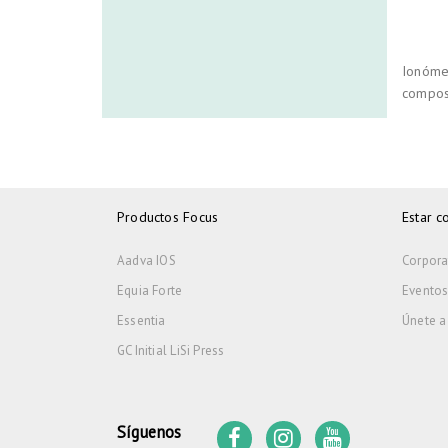
Ionómer
composi
Productos Focus
Estar c
Aadva IOS
Corpora
Equia Forte
Eventos
Essentia
Únete a 
GC Initial LiSi Press
Síguenos