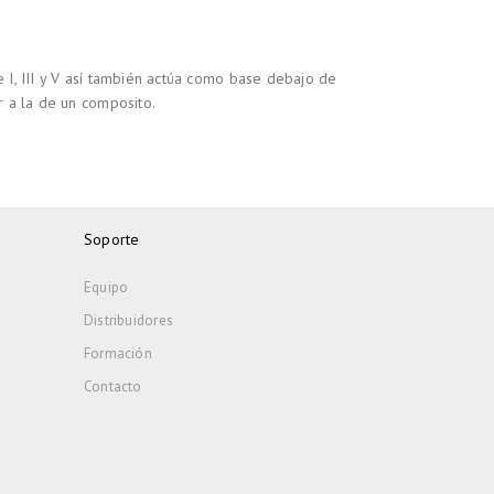
 I, III y V así también actúa como base debajo de
r a la de un composito.
Soporte
Equipo
Distribuidores
Formación
Contacto