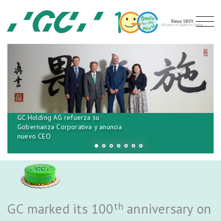
GC Holding AG refuerza su
Gobernanza Corporativa y anuncia
nuevo CEO
th
GC marked its 100
anniversary on