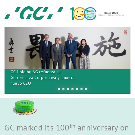
GC Holding AG refuerza su
Gobernanza Corporativa y anuncia
nuevo CEO
th
GC marked its 100
anniversary on