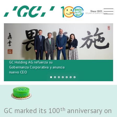
GC Holding AG refuerza su
Gobernanza Corporativa y anuncia
nuevo CEO
th
GC marked its 100
anniversary on